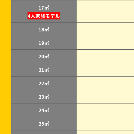
17㎥
4人家族モデル
18㎥
19㎥
20㎥
21㎥
22㎥
23㎥
24㎥
25㎥