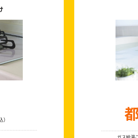
け
込）
ガス給湯