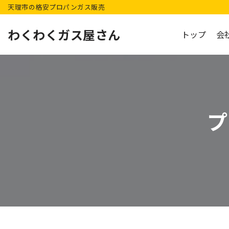
天理市の格安プロパンガス販売
コ
わくわくガス屋さん
トップ
会
ン
テ
ン
ツ
へ
プ
ス
キ
ッ
プ