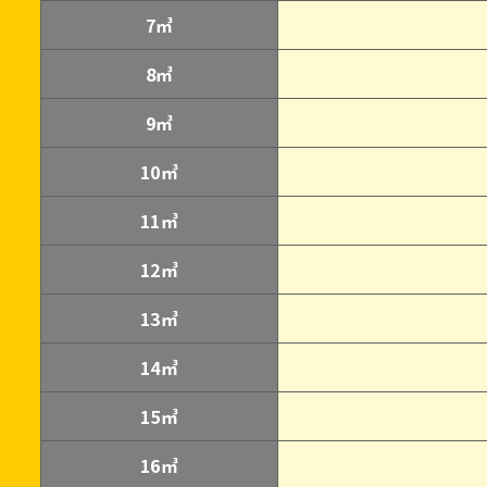
7㎥
8㎥
9㎥
10㎥
11㎥
12㎥
13㎥
14㎥
15㎥
16㎥