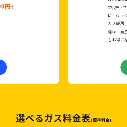
00円
の
奈良県他
に！(月平
ガス暖房
様は、奈
！
もお得にな
選べるガス料金表
(標準料金)